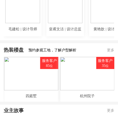
毛建松 | 设计导师
皇甫文洁 | 设计总监
黄艳歆 | 设计
热装楼盘
预约参观工地，了解户型解析
更多
户
服务客户
服务客户
85
35
位
位
四庭墅
杭州院子
业主故事
更多