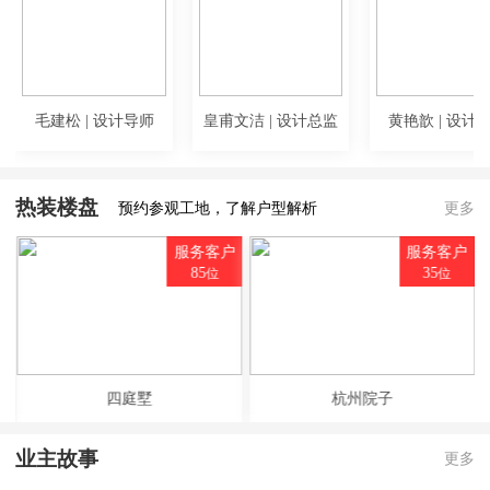
毛建松 | 设计导师
皇甫文洁 | 设计总监
黄艳歆 | 设计
热装楼盘
预约参观工地，了解户型解析
更多
户
服务客户
服务客户
85
35
位
位
四庭墅
杭州院子
业主故事
更多