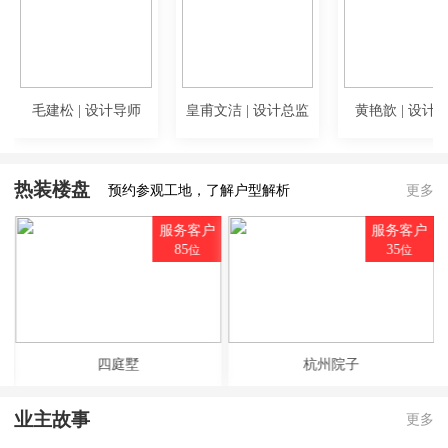
毛建松 | 设计导师
皇甫文洁 | 设计总监
黄艳歆 | 设计
热装楼盘
预约参观工地，了解户型解析
更多
户
服务客户
服务客户
85
35
位
位
四庭墅
杭州院子
业主故事
更多