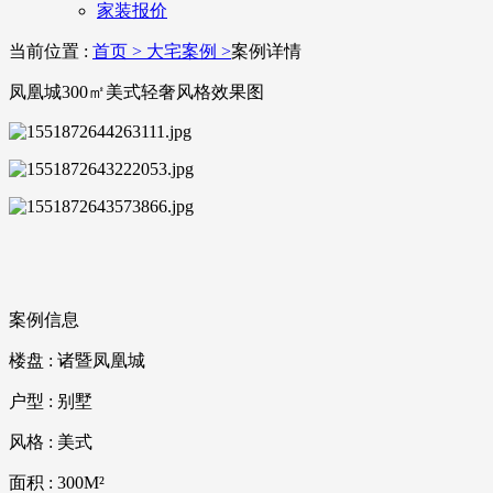
家装报价
当前位置 :
首页 >
大宅案例 >
案例详情
凤凰城300㎡美式轻奢风格效果图
案例信息
楼盘 :
诸暨凤凰城
户型 :
别墅
风格 :
美式
面积 :
300M²