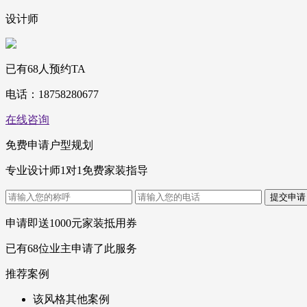
设计师
已有
68
人预约TA
电话：
18758280677
在线咨询
免费申请户型规划
专业设计师1对1免费家装指导
申请即送
1000
元家装抵用券
已有
68
位业主申请了此服务
推荐案例
该风格其他案例