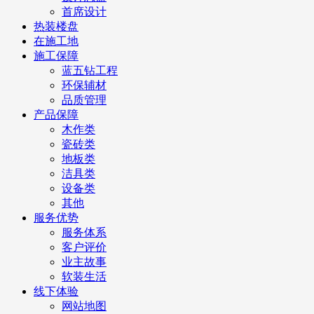
首席设计
热装楼盘
在施工地
施工保障
蓝五钻工程
环保辅材
品质管理
产品保障
木作类
瓷砖类
地板类
洁具类
设备类
其他
服务优势
服务体系
客户评价
业主故事
软装生活
线下体验
网站地图