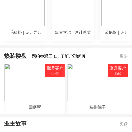
毛建松 | 设计导师
皇甫文洁 | 设计总监
黄艳歆 | 设计
热装楼盘
预约参观工地，了解户型解析
更多
户
服务客户
服务客户
85
35
位
位
四庭墅
杭州院子
业主故事
更多