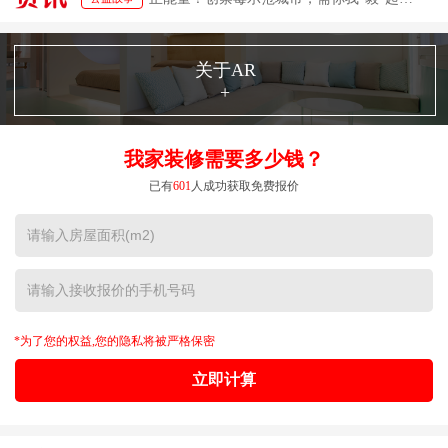
设计施工装修典范
客户评价
关于AR
+
我家装修需要多少钱？
已有
601
人成功获取免费报价
*为了您的权益,您的隐私将被严格保密
立即计算