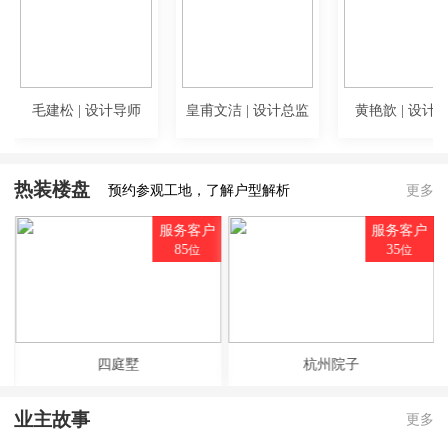
毛建松 | 设计导师
皇甫文洁 | 设计总监
黄艳歆 | 设计
热装楼盘
预约参观工地，了解户型解析
更多
户
服务客户
服务客户
85
35
位
位
四庭墅
杭州院子
业主故事
更多